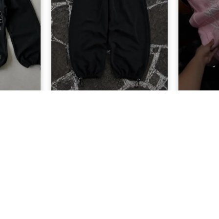
lı Eşofman
1BLOOD Eşofman Altı Nakışlı
Angel 
Premium Ayarlanabilir Paça
Eş
Oversize Eşofman Altı
L
799,90 TL
MÜŞTERI HIZMETLERI
Sıkça Sorulan Sorular
mesi
Sipariş Takip