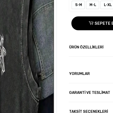
S-M
M-L
L-XL
SEPETE 
ÜRÜN ÖZELLİKLERİ
YORUMLAR
GARANTİ VE TESLİMAT
TAKSİT SEÇENEKLERİ