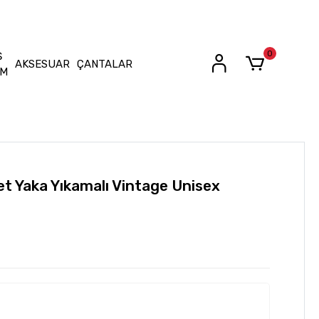
0
Ş
AKSESUAR
ÇANTALAR
İM
let Yaka Yıkamalı Vintage Unisex