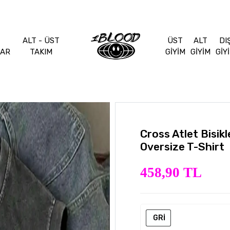
ALT - ÜST
ÜST
ALT
DI
LAR
TAKIM
GİYİM
GİYİM
GİY
Cross Atlet Bisik
Oversize T-Shirt
458,90 TL
GRİ