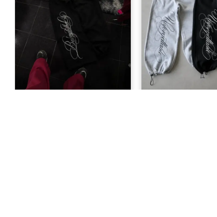
Belong to the City Baskılı
Unforgettable Baskı
Eşofman Altı
Takımı
999,00 TL
1.299,00 T
KURUMSAL
Hakkımızda
Gizlilik Sözleş