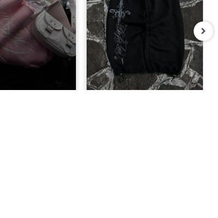
Taşlı Baggy Unisex
Defeat Gothic Baggy Kalıp Unisex
ofman Takımı
Eşofman Altı
1.400,00 TL
849,00 TL
BIZE ULAŞIN
08503047192