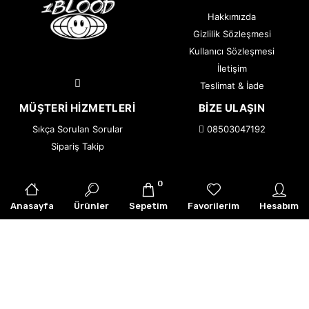
Hakkımızda
Gizlilik Sözleşmesi
Kullanıcı Sözleşmesi
İletişim
Teslimat & İade
MÜŞTERI HIZMETLERI
BIZE ULAŞIN
Sıkça Sorulan Sorular
08503047192
Sipariş Takip
0
© 2026 1BLOOD — Tüm Hakları Saklıdır.
|
Armor Creative
Anasayfa
Ürünler
Sepetim
Favorilerim
Hesabım