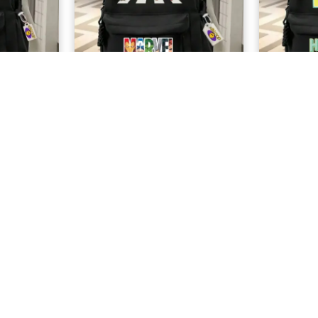
ırt Çantası
Marvel Baskılı Okul Sırt Çantası
Hawaii Sti
488,99 TL
MÜŞTERI HIZMETLERI
Sıkça Sorulan Sorular
mesi
Sipariş Takip
eşmesi
e