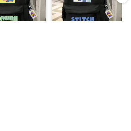
tch Okul Sırt Çantası
Mavi Stitch Okul Sırt Çantası
488,99 TL
488,99 TL
BIZE ULAŞIN
08503047192