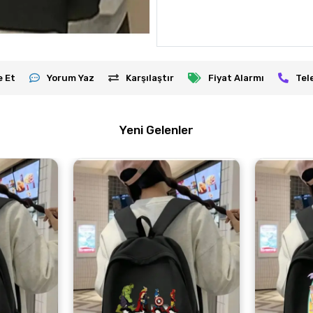
e Et
Yorum Yaz
Karşılaştır
Fiyat Alarmı
Tel
Yeni Gelenler