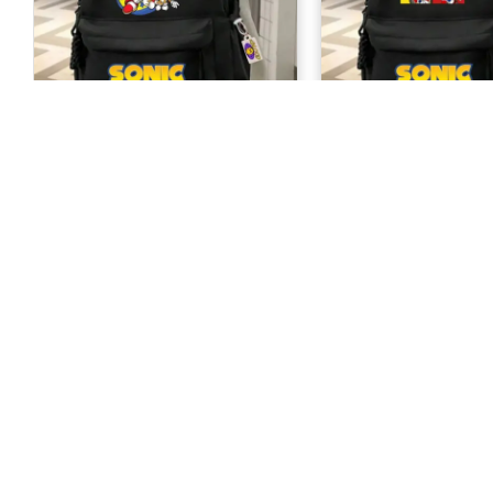
Süper Sonic Baskılı Okul Sırt
Sonic Baskılı Okul S
Çantası
488,99 TL
488,99 TL
KURUMSAL
Hakkımızda
Gizlilik Sözleş
Kullanıcı Sözl
İletişim
Teslimat & İad