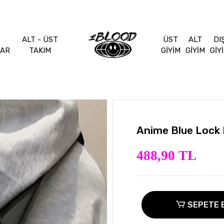
ALT - ÜST
ÜST
ALT
DI
LAR
TAKIM
GİYİM
GİYİM
GİY
Anime Blue Lock I
488,90 TL
SEPETE 