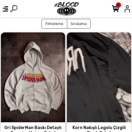
0
Filtreleme
Sıralama
Gri SpiderMan Baskı Detaylı
Korn Nakışlı Logolu Çizgili