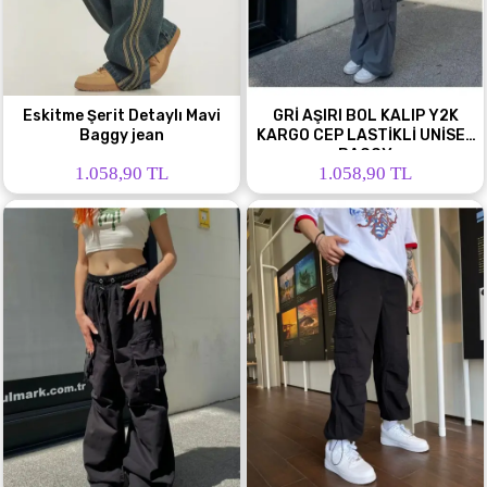
Eskitme Şerit Detaylı Mavi
GRİ AŞIRI BOL KALIP Y2K
Baggy jean
KARGO CEP LASTİKLİ UNİSEX
BAGGY
1.058,90 TL
1.058,90 TL