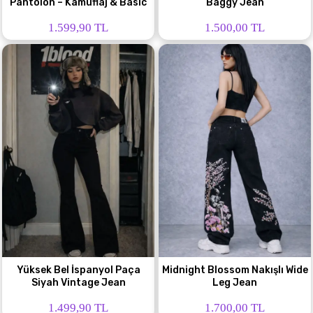
Pantolon – Kamuflaj & Basic
Baggy Jean
1.599,90 TL
1.500,00 TL
Yüksek Bel İspanyol Paça
Midnight Blossom Nakışlı Wide
Siyah Vintage Jean
Leg Jean
1.499,90 TL
1.700,00 TL