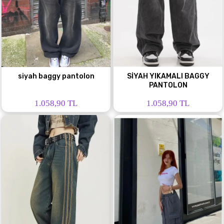
siyah baggy pantolon
SİYAH YIKAMALI BAGGY
PANTOLON
1.058,90 TL
1.058,90 TL