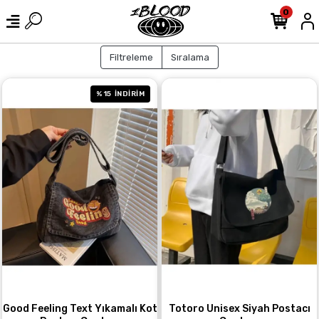
0
Filtreleme
Sıralama
%15
İNDİRİM
Good Feeling Text Yıkamalı Kot
Totoro Unisex Siyah Postacı