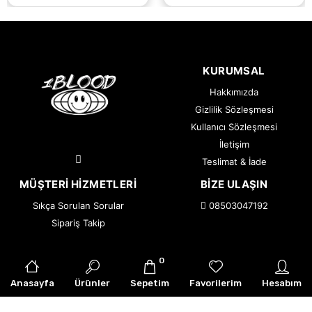
KURUMSAL
Hakkımızda
Gizlilik Sözleşmesi
Kullanıcı Sözleşmesi
İletişim
Teslimat & İade
MÜŞTERI HIZMETLERI
BIZE ULAŞIN
Sıkça Sorulan Sorular
08503047192
Sipariş Takip
0
© 2026 1BLOOD — Tüm Hakları Saklıdır.
|
Armor Creative
Anasayfa
Ürünler
Sepetim
Favorilerim
Hesabım