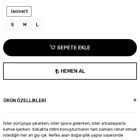
lacivert
S
M
L
SEPETE EKLE
HEMEN AL
ÜRÜN ÖZELLİKLERİ
İster yürüyüşe çıkarken, ister spora giderken, ister arkadaşlarla
kahve içerken. Sokakta stilini konuşturmanın tam zamanı rahat olmak
istediğin her an giy-çık. Nefes alan doğal iplik yapısı sayesinde