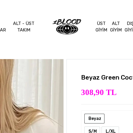
ALT - ÜST
ÜST
ALT
DI
LAR
TAKIM
GİYİM
GİYİM
GİY
Beyaz Green Coct
308,90 TL
Beyaz
S/M
L/XL