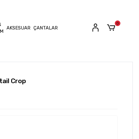
0
Ş
AKSESUAR
ÇANTALAR
İM
ail Crop