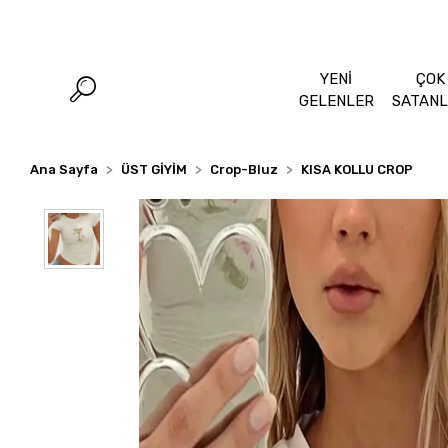
YENİ
ÇOK
GELENLER
SATAN
Ana Sayfa
ÜST GİYİM
Crop-Bluz
KISA KOLLU CROP