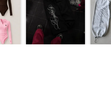
şlı Büzgülü
Belong to the City Baskılı
Unforgett
aylı Zıbın
Eşofman Altı
999,00 TL
MÜŞTERI HIZMETLERI
Sıkça Sorulan Sorular
mesi
Sipariş Takip
eşmesi