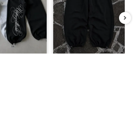
able Baskılı Eşofman
1BLOOD Eşofman Altı Nakışlı
Takımı
Premium Ayarlanabilir Paça
Oversize Eşofman Altı
1.299,00 TL
799,90 TL
BIZE ULAŞIN
08503047192