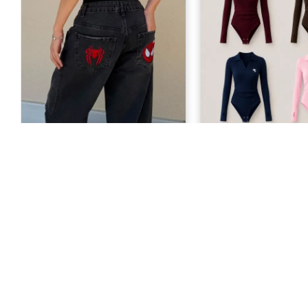
Siyah Spider Man Nakışlı Y2K
Steed Polo Yaka Nakı
Unisex Baggy Pantolon
Parmak Geçirme Det
1.499,00 TL
649,00 TL
KURUMSAL
Hakkımızda
Gizlilik Sözleş
Kullanıcı Sözl