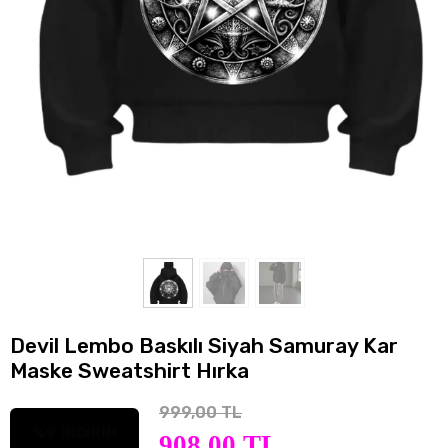
Devil Lembo Baskılı Siyah Samuray Kar
Maske Sweatshirt Hırka
999,00 TL
%9
İNDİRİM
908,00 TL