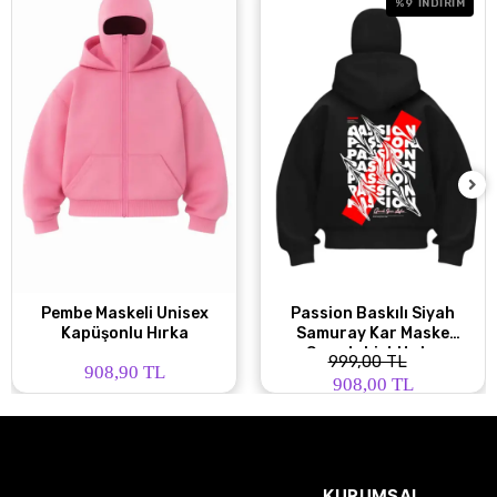
%9
İNDİRİM
Pembe Maskeli Unisex
Passion Baskılı Siyah
Kapüşonlu Hırka
Samuray Kar Maske
Sweatshirt Hırka
999,00 TL
908,90 TL
908,00 TL
KURUMSAL