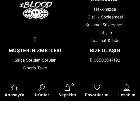
Hakkımızda
Gizlilik Sözleşmesi
Kullanıcı Sözleşmesi
İletişim
Teslimat & İade
MÜŞTERI HIZMETLERI
BIZE ULAŞIN
Sıkça Sorulan Sorular
08503047192
Sipariş Takip
0
© 2026 1BLOOD — Tüm Hakları Saklıdır.
|
Armor Creative
Anasayfa
Ürünler
Sepetim
Favorilerim
Hesabım