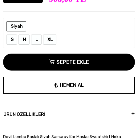
Siyah
S
M
L
XL
SEPETE EKLE
HEMEN AL
ÜRÜN ÖZELLİKLERİ
Devil Lembo Baskılı Siyah Samuray Kar Maske Sweatshirt Hırka