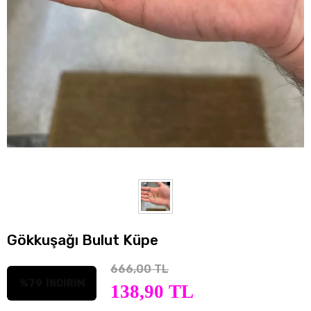
Gökkuşağı Bulut Küpe
666,00 TL
%79
İNDİRİM
138,90 TL