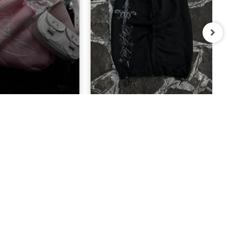
Taşlı Baggy Unisex
Defeat Gothic Baggy Kalıp Unisex
ofman Takımı
Eşofman Altı
1.400,00 TL
849,00 TL
BIZE ULAŞIN
08503047192