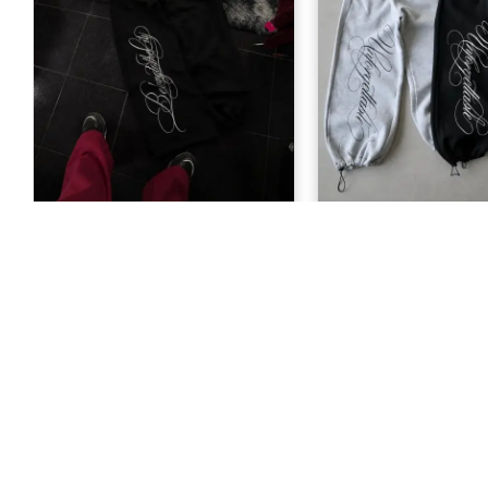
Belong to the City Baskılı
Unforgettable Baskı
Eşofman Altı
Takımı
999,00 TL
1.299,00 T
KURUMSAL
Hakkımızda
Gizlilik Sözleş