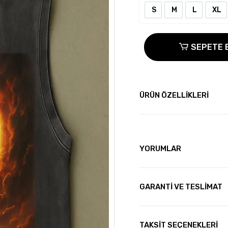
S
M
L
XL
SEPETE 
ÜRÜN ÖZELLİKLERİ
YORUMLAR
GARANTİ VE TESLİMAT
TAKSİT SEÇENEKLERİ