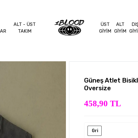
ALT - ÜST
ÜST
ALT
DI
LAR
TAKIM
GİYİM
GİYİM
GİY
Güneş Atlet Bisik
Oversize
458,90 TL
Gri