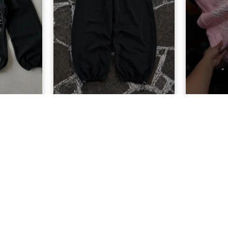
lı Eşofman
1BLOOD Eşofman Altı Nakışlı
Angel 
Premium Ayarlanabilir Paça
Eş
Oversize Eşofman Altı
L
799,90 TL
MÜŞTERI HIZMETLERI
Sıkça Sorulan Sorular
mesi
Sipariş Takip