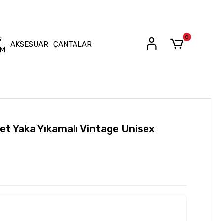
0
Ş
AKSESUAR
ÇANTALAR
İM
let Yaka Yıkamalı Vintage Unisex