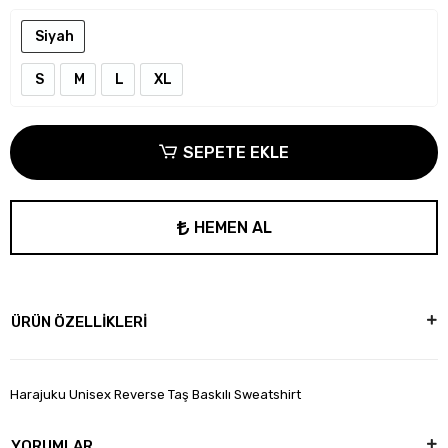
Siyah
S
M
L
XL
SEPETE EKLE
HEMEN AL
ÜRÜN ÖZELLİKLERİ
Harajuku Unisex Reverse Taş Baskılı Sweatshirt
YORUMLAR