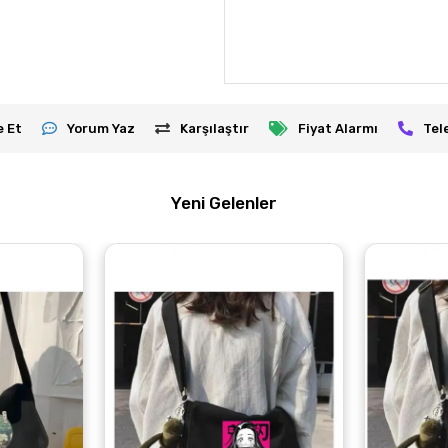
e Et
Yorum Yaz
Karşılaştır
Fiyat Alarmı
Tel
Yeni Gelenler