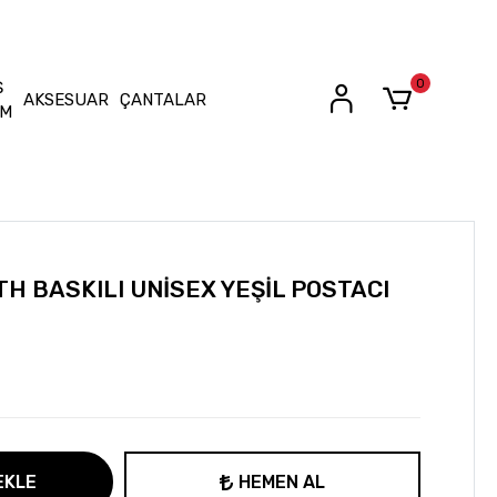
0
Ş
AKSESUAR
ÇANTALAR
İM
TH BASKILI UNİSEX YEŞİL POSTACI
EKLE
HEMEN AL