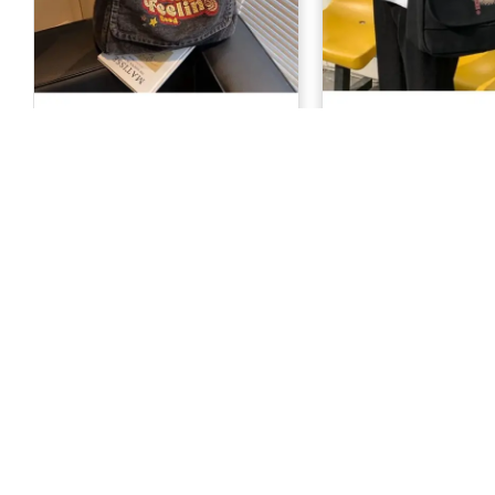
Good Feeling Text Yıkamalı Kot
Totoro Unisex Siya
Postacı Çantası
Çantası
508,90 TL
478,00 TL
599,99 TL
KURUMSAL
Hakkımızda
Gizlilik Sözleş
Kullanıcı Sözl
İletişim
Teslimat & İad