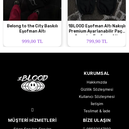
Belong to the City Baskılı
1BLOOD Eşofman Altı Nakışlı
Eşofman Altı
Premium Ayarlanabilir Paça
Oversize Eşofman Altı
999,00 TL
799,90 TL
KURUMSAL
Hakkımızda
Gizlilik Sözleşmesi
Kullanıcı Sözleşmesi
İletişim
Teslimat & İade
MÜŞTERI HIZMETLERI
BIZE ULAŞIN