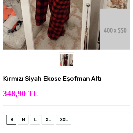
Kırmızı Siyah Ekose Eşofman Altı
348,90 TL
S
M
L
XL
XXL