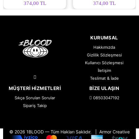
374,00 TL
374,00 TL
KURUMSAL
Hakkımızda
Gizlilik Sözleşmesi
Kullanıcı Sözleşmesi
İletişim
Teslimat & İade
MÜŞTERI HIZMETLERI
BIZE ULAŞIN
Sıkça Sorulan Sorular
08503047192
Sipariş Takip
© 2026 1BLOOD — Tüm Hakları Saklıdır.
|
Armor Creative