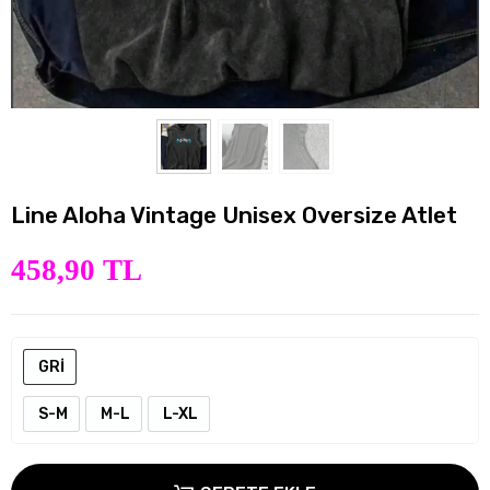
Line Aloha Vintage Unisex Oversize Atlet
458,90 TL
GRİ
S-M
M-L
L-XL