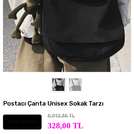
Postacı Çanta Unisex Sokak Tarzı
5.012,35 TL
%93
İNDİRİM
328,00 TL