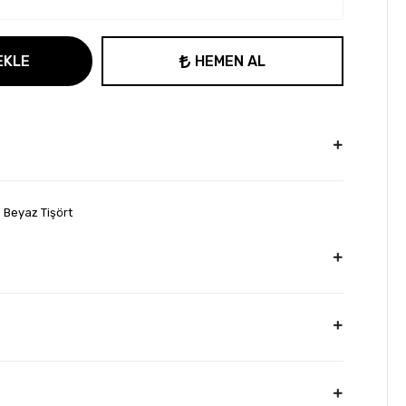
EKLE
HEMEN AL
 Beyaz Tişört