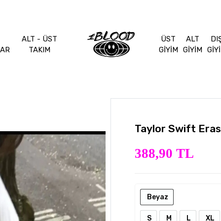
ALT - ÜST
ÜST
ALT
DI
LAR
TAKIM
GİYİM
GİYİM
GİY
Taylor Swift Era
388,90 TL
Beyaz
S
M
L
XL