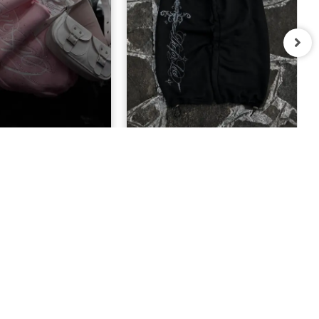
Taşlı Baggy Unisex
Defeat Gothic Baggy Kalıp Unisex
ofman Takımı
Eşofman Altı
1.400,00 TL
849,00 TL
BIZE ULAŞIN
08503047192