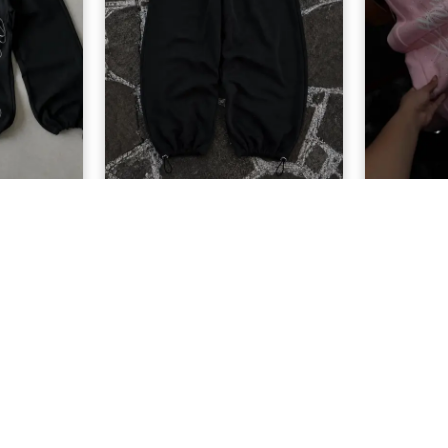
lı Eşofman
1BLOOD Eşofman Altı Nakışlı
Angel 
Premium Ayarlanabilir Paça
Eş
Oversize Eşofman Altı
L
799,90 TL
MÜŞTERI HIZMETLERI
Sıkça Sorulan Sorular
mesi
Sipariş Takip
eşmesi