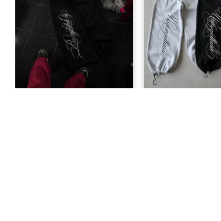
Belong to the City Baskılı
Unforgettable Baskı
Eşofman Altı
Takımı
999,00 TL
1.299,00 T
KURUMSAL
Hakkımızda
Gizlilik Sözleş
Kullanıcı Sözl