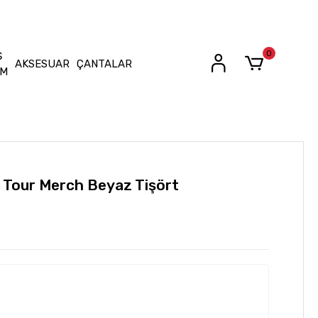
0
Ş
AKSESUAR
ÇANTALAR
İM
s Tour Merch Beyaz Tişört