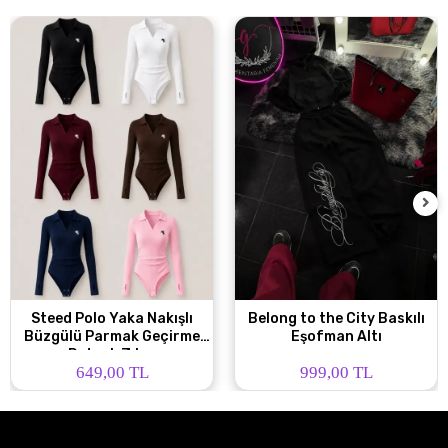
Steed Polo Yaka Nakışlı
Belong to the City Baskılı
Büzgülü Parmak Geçirme
Eşofman Altı
Detaylı Zıbın
649,00 TL
999,00 TL