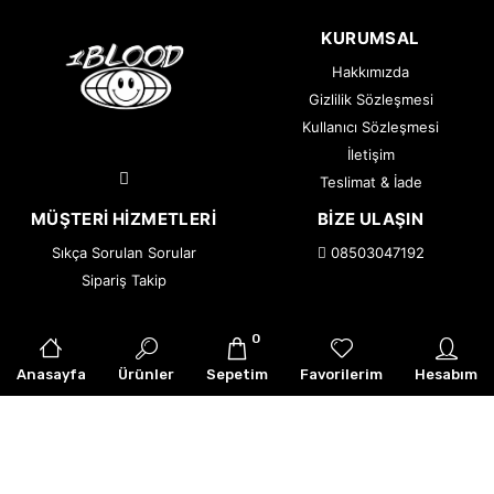
KURUMSAL
Hakkımızda
Gizlilik Sözleşmesi
Kullanıcı Sözleşmesi
İletişim
Teslimat & İade
MÜŞTERI HIZMETLERI
BIZE ULAŞIN
Sıkça Sorulan Sorular
08503047192
Sipariş Takip
0
© 2026 1BLOOD — Tüm Hakları Saklıdır.
|
Armor Creative
Anasayfa
Ürünler
Sepetim
Favorilerim
Hesabım