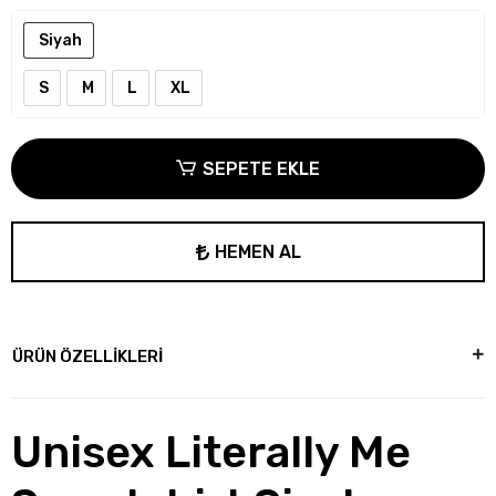
Siyah
S
M
L
XL
SEPETE EKLE
HEMEN AL
ÜRÜN ÖZELLİKLERİ
Unisex Literally Me