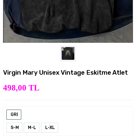
Virgin Mary Unisex Vintage Eskitme Atlet
498,00 TL
GRİ
S-M
M-L
L-XL