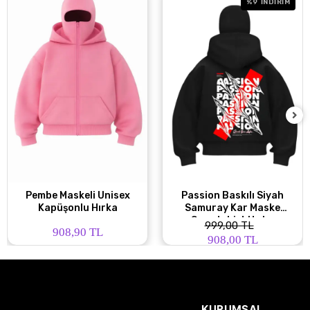
%9
İNDİRİM
Pembe Maskeli Unisex
Passion Baskılı Siyah
Kapüşonlu Hırka
Samuray Kar Maske
Sweatshirt Hırka
999,00 TL
908,90 TL
908,00 TL
KURUMSAL