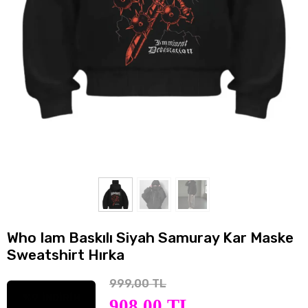
Who Iam Baskılı Siyah Samuray Kar Maske
Sweatshirt Hırka
999,00 TL
%9
İNDİRİM
908,00 TL