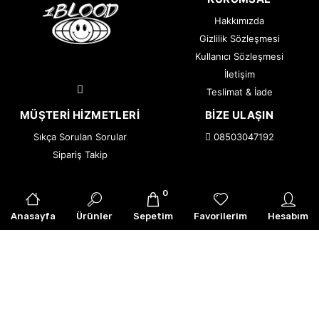
Hakkımızda
Gizlilik Sözleşmesi
Kullanıcı Sözleşmesi
İletişim
Teslimat & İade
MÜŞTERI HIZMETLERI
BIZE ULAŞIN
Sıkça Sorulan Sorular
08503047192
Sipariş Takip
0
© 2026 1BLOOD — Tüm Hakları Saklıdır.
|
Armor Creative
Anasayfa
Ürünler
Sepetim
Favorilerim
Hesabım