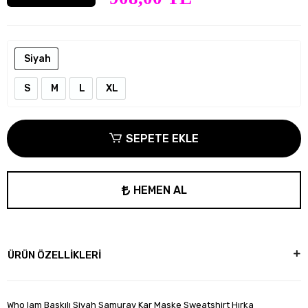
Siyah
S
M
L
XL
SEPETE EKLE
HEMEN AL
ÜRÜN ÖZELLİKLERİ
Who Iam Baskılı Siyah Samuray Kar Maske Sweatshirt Hırka