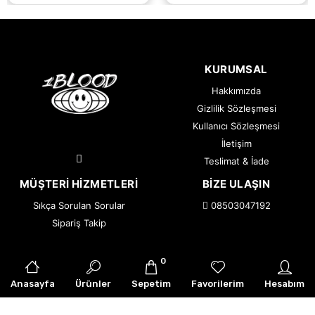
KURUMSAL
Hakkımızda
Gizlilik Sözleşmesi
Kullanıcı Sözleşmesi
İletişim
Teslimat & İade
MÜŞTERI HIZMETLERI
BIZE ULAŞIN
Sıkça Sorulan Sorular
08503047192
Sipariş Takip
0
© 2026 1BLOOD — Tüm Hakları Saklıdır.
|
Armor Creative
Anasayfa
Ürünler
Sepetim
Favorilerim
Hesabım